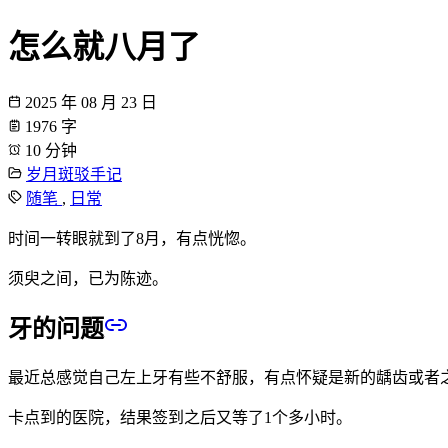
怎么就八月了
2025 年 08 月 23 日
1976 字
10 分钟
岁月斑驳手记
随笔
,
日常
时间一转眼就到了8月，有点恍惚。
须臾之间，已为陈迹。
牙的问题
最近总感觉自己左上牙有些不舒服，有点怀疑是新的龋齿或者
卡点到的医院，结果签到之后又等了1个多小时。