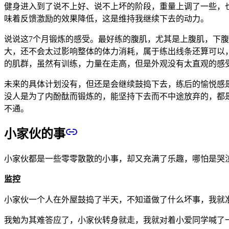
健身进入到了说不上好、说不上坏的阶段，重量上调了一些，
味着反馈激励的效果降低，这是维持我继续下去的动力。
说说这7个月锻炼的感受。最好练的腹肌，尤其是上腹肌，下
大，还不会太过影响整体的体力消耗，属于练出线条还算可以
的肌群，虽然有训练，力量在走高，但是外观没有太直观的感
未来的具体计划没有，但还是会继续鼓捣下去，练后的愉悦感
没人是为了内酚酞而锻炼的，能坚持下去而不中途放弃的，都
不通。
小家伙的事
小家伙都是一些零零散散的小事，却又充满了乐趣，哪怕是哭
监控
小家伙一个人在外屋鼓捣了半天，不知道做了什么坏事，我就
我勉为其难答应了，小家伙转身就走，我就对着小爱同学喊了一