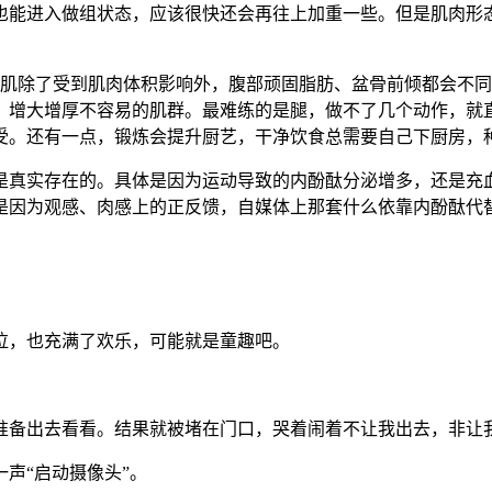
也能进入做组状态，应该很快还会再往上加重一些。但是肌肉形
腹肌除了受到肌肉体积影响外，腹部顽固脂肪、盆骨前倾都会不
，增大增厚不容易的肌群。最难练的是腿，做不了几个动作，就
受。还有一点，锻炼会提升厨艺，干净饮食总需要自己下厨房，
是真实存在的。具体是因为运动导致的内酚酞分泌增多，还是充
是因为观感、肉感上的正反馈，自媒体上那套什么依靠内酚酞代
泣，也充满了欢乐，可能就是童趣吧。
准备出去看看。结果就被堵在门口，哭着闹着不让我出去，非让
声“启动摄像头”。