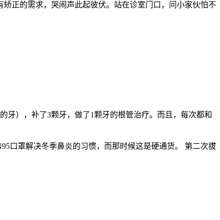
有矫正的需求，哭闹声此起彼伏。站在诊室门口，问小家伙怕不
的牙），补了3颗牙，做了1颗牙的根管治疗。而且，每次都和
95口罩解决冬季鼻炎的习惯，而那时候这是硬通货。 第二次拔