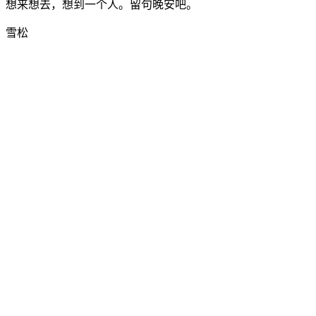
想来想去，想到一个人。留句晚安吧。
雪松