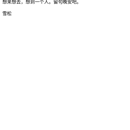
想来想去，想到一个人。留句晚安吧。
雪松