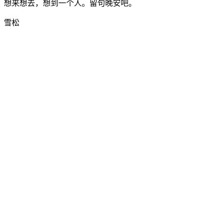
想来想去，想到一个人。留句晚安吧。
雪松