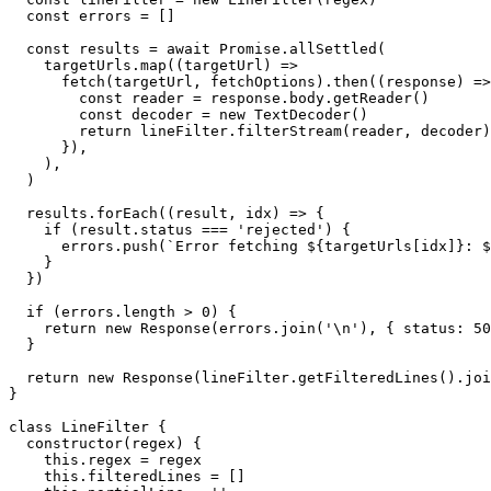
  const
 errors
 =
 []
  const
 results
 =
 await
 Promise
.
allSettled
(
    targetUrls.
map
((
targetUrl
) 
=>
      fetch
(targetUrl, fetchOptions).
then
((
response
) 
=>
        const
 reader
 =
 response.body.
getReader
()
        const
 decoder
 =
 new
 TextDecoder
()
        return
 lineFilter.
filterStream
(reader, decoder)
      }),
    ),
  )
  results.
forEach
((
result
, 
idx
) 
=>
 {
    if
 (result.status 
===
 'rejected'
) {
      errors.
push
(
`Error fetching ${
targetUrls
[
idx
]
}: $
    }
  })
  if
 (errors.
length
 >
 0
) {
    return
 new
 Response
(errors.
join
(
'
\n
'
), { status: 
50
  }
  return
 new
 Response
(lineFilter.
getFilteredLines
().
joi
}
class
 LineFilter
 {
  constructor
(
regex
) {
    this
.regex 
=
 regex
    this
.filteredLines 
=
 []