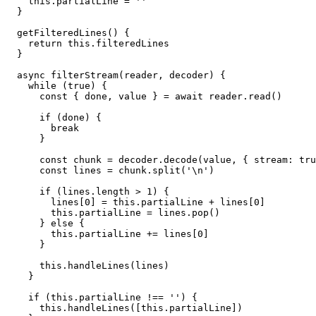
    this
.partialLine 
=
 ''
  }
  getFilteredLines
() {
    return
 this
.filteredLines
  }
  async
 filterStream
(
reader
, 
decoder
) {
    while
 (
true
) {
      const
 { 
done
, 
value
 } 
=
 await
 reader.
read
()
      if
 (done) {
        break
      }
      const
 chunk
 =
 decoder.
decode
(value, { stream: 
tru
      const
 lines
 =
 chunk.
split
(
'
\n
'
)
      if
 (lines.
length
 >
 1
) {
        lines[
0
] 
=
 this
.partialLine 
+
 lines[
0
]
        this
.partialLine 
=
 lines.
pop
()
      } 
else
 {
        this
.partialLine 
+=
 lines[
0
]
      }
      this
.
handleLines
(lines)
    }
    if
 (
this
.partialLine 
!==
 ''
) {
      this
.
handleLines
([
this
.partialLine])