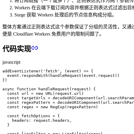
将订阅链接（一个或多个）、正则表达式作为两个参数传给 W
Workers 在云端下载订阅内容并根据正则表达式过滤
Surge 获取 Workers 处理后的节点信息构成分组。
整体方案通过正则表达式这个参数保证了分组的灵活性，又通过
便是 Cloudflare Workers 免费用户的限制问题了。
代码实现
javascript
addEventListener
(
'fetch'
, (
event
) 
=>
 {
  event.
respondWith
(
handleRequest
(event.request))
})
async
 function
 handleRequest
(
request
) {
  const
 url
 =
 new
 URL
(request.url)
  const
 targetUrls
 =
 decodeURIComponent
(url.searchParam
  const
 regexPattern
 =
 decodeURIComponent
(url.searchPar
  const
 regex
 =
 new
 RegExp
(regexPattern)
  const
 fetchOptions
 =
 {
    headers: request.headers,
  }
  const
 lineFilter
 =
 new
 LineFilter
(regex)