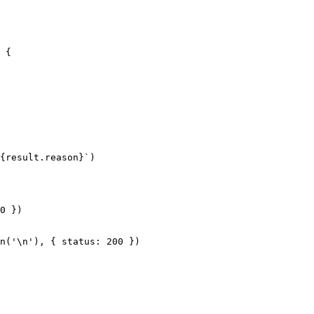
 {
{
result
.
reason
}`
)
0
 })
n
(
'
\n
'
), { status: 
200
 })