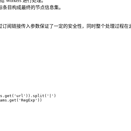
orkers 进行处理。
出目标条目构成最终的节点信息集。
订阅链接传入参数保证了一定的安全性，同时整个处理过程在云端便
s.
get
(
'url'
)).
split
(
'|'
)
ams.
get
(
'RegExp'
))