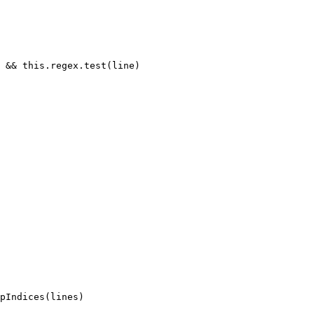
 
&&
 this
.regex.
test
(line)
pIndices
(lines)