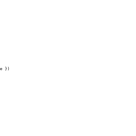
e
 })