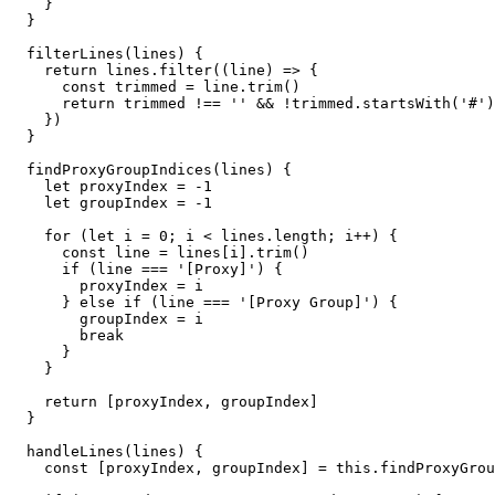
    }
  }
  filterLines
(
lines
) {
    return
 lines.
filter
((
line
) 
=>
 {
      const
 trimmed
 =
 line.
trim
()
      return
 trimmed 
!==
 ''
 &&
 !
trimmed.
startsWith
(
'#'
)
    })
  }
  findProxyGroupIndices
(
lines
) {
    let
 proxyIndex 
=
 -
1
    let
 groupIndex 
=
 -
1
    for
 (
let
 i 
=
 0
; i 
<
 lines.
length
; i
++
) {
      const
 line
 =
 lines[i].
trim
()
      if
 (line 
===
 '[Proxy]'
) {
        proxyIndex 
=
 i
      } 
else
 if
 (line 
===
 '[Proxy Group]'
) {
        groupIndex 
=
 i
        break
      }
    }
    return
 [proxyIndex, groupIndex]
  }
  handleLines
(
lines
) {
    const
 [
proxyIndex
, 
groupIndex
] 
=
 this
.
findProxyGrou